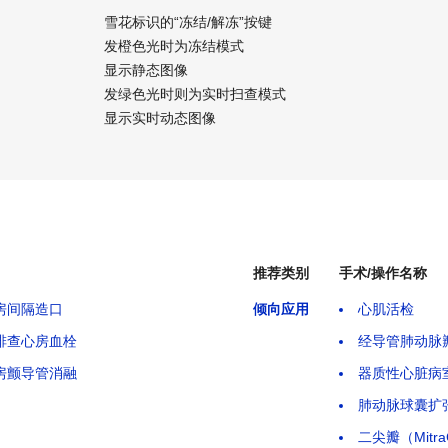
雪花标识的“冻结/解冻”按键
发橙色光时为冻结模式
显示静态图像
发绿色光时则为实时扫查模式
显示实时动态图像
推荐类别
手术/操作名称
房间隔造口
倾向应用
心肌活检
排查心房血栓
经导管肺动脉
房颤导管消融
器质性心脏病
肺动脉球囊扩
二尖瓣（Mitr