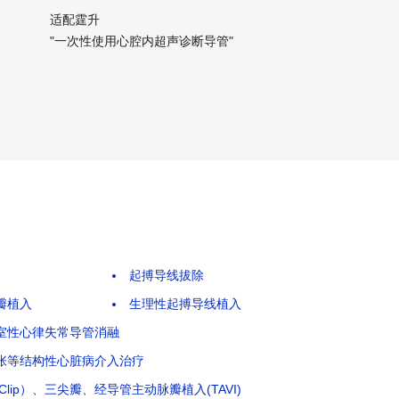
适配霆升
"一次性使用心腔内超声诊断导管"
起搏导线拔除
瓣植入
生理性起搏导线植入
室性心律失常导管消融
张等结构性心脏病介入治疗
aClip）、三尖瓣、经导管主动脉瓣植入(TAVI)