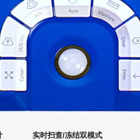
计
实时扫查/冻结双模式