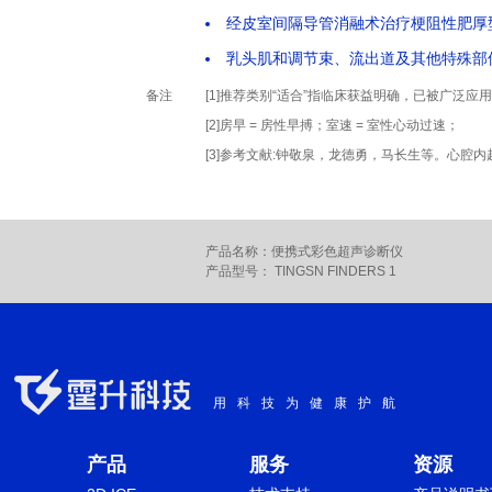
经皮室间隔导管消融术治疗梗阻性肥厚
乳头肌和调节束、流出道及其他特殊部
备注
[1]推荐类别“适合”指临床获益明确，已被广泛
[2]房早 = 房性早搏；室速 = 室性心动过速；
[3]参考文献:钟敬泉，龙德勇，马长生等。心腔内超声
产品名称：便携式彩色超声诊断仪
产品型号： TINGSN FINDERS 1
用科技为健康护航
产品
服务
资源