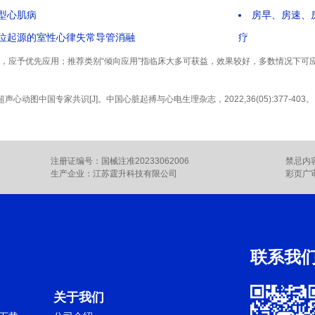
型心肌病
房早、房速、
位起源的室性心律失常导管消融
疗
应用，应予优先应用；推荐类别“倾向应用”指临床大多可获益，效果较好，多数情况下可
心动图中国专家共识[J]。中国心脏起搏与心电生理杂志，2022,36(05):377-403。
注册证编号：国械注准20233062006
禁忌内
生产企业：江苏霆升科技有限公司
彩页广审
联系我
关于我们