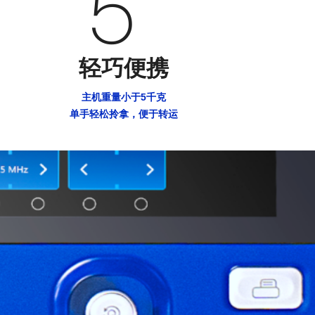
5
轻巧便携
主机重量小于5千克
单手轻松拎拿，便于转运