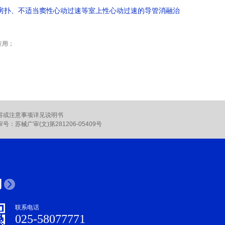
房扑、不适当窦性心动过速等室上性心动过速的导管消融治
应用；
容或注意事项详见说明书
号：苏械广审(文)第281206-05409号
们
联系电话
025-58077771